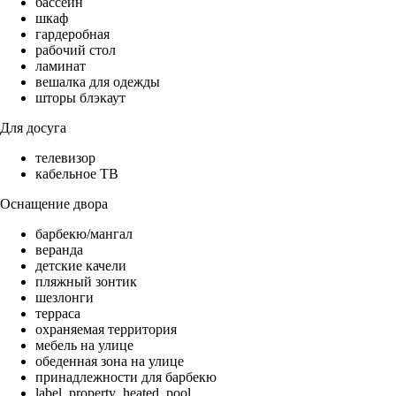
бассейн
шкаф
гардеробная
рабочий стол
ламинат
вешалка для одежды
шторы блэкаут
Для досуга
телевизор
кабельное ТВ
Оснащение двора
барбекю/мангал
веранда
детские качели
пляжный зонтик
шезлонги
терраса
охраняемая территория
мебель на улице
обеденная зона на улице
принадлежности для барбекю
label_property_heated_pool