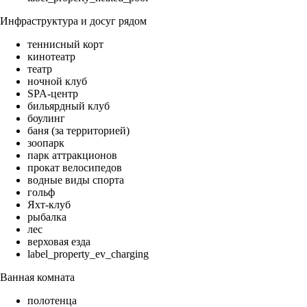
Инфраструктура и досуг рядом
теннисный корт
кинотеатр
театр
ночной клуб
SPA-центр
бильярдный клуб
боулинг
баня (за территорией)
зоопарк
парк аттракционов
прокат велосипедов
водные виды спорта
гольф
Яхт-клуб
рыбалка
лес
верховая езда
label_property_ev_charging
Ванная комната
полотенца