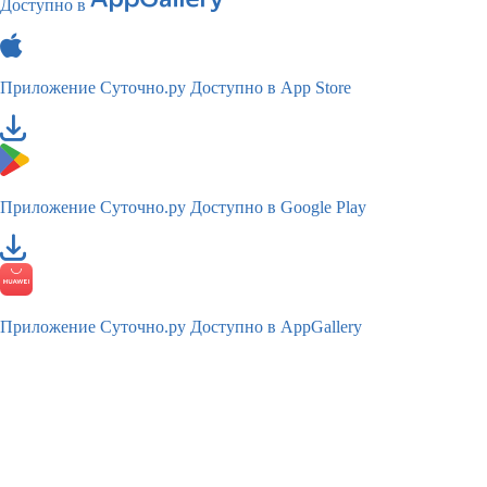
Доступно в
Приложение Суточно.ру
Доступно в App Store
Приложение Суточно.ру
Доступно в Google Play
Приложение Суточно.ру
Доступно в AppGallery
TM
© 2011—2026
Суточно.ру
Российский сервис бронирования жилья, официальный сайт,
товарный знак № 681728
Карта сайта
Пользовательское соглашение