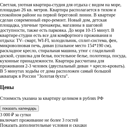
Светлая, уютная квартира-студия для отдыха с видом на море,
площадью 26 кв. метров. Квартира располагается в тихом и
спокойном районе на первой береговой линии. В квартире
сделан современный евро-ремонт. Новый дом, детская
площадка, уличные тренажеры, магазины в шаговой
доступности, также есть парковка. До моря 10-15 минут. В
квартире-студии есть все для комфортного проживания и
отдыха: TV- смарт, WI-FI, холодильник, сплит-система, фен,
микроволновая печь, диван (спальное место 154*190 см),
раскладное кресло, стиральная машина, утюг с гладильной
доской, сушилка для белья, постельное белье, полотенца, посуда,
кухонные принадлежности. Квартира рассчитана для
проживания 2-3 человек (двуспальный диван + кресло-кровать).
В 5 минутах ходьбы от дома расположен самый большой
аквапарк в России "Золотая бухта".
Цены
Стоимость указана за квартиру целиком в рублях РФ
показать календарь
3 000
₽
за сутки
включает проживание не более 3 гостей
Показать дополнительные условия и скидки