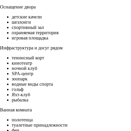
Оснащение двора
детские качели
шезлонги
спортивный зал
охраняемая территория
игровая площадка
Инфраструктура и досуг рядом
теннисный корт
кинотеатр
ночной клуб
SPA-центр
зоопарк
водные виды спорта
гольф
Яхт-клуб
рыбалка
Ванная комната
полотенца
туалетные принадлежности
фен