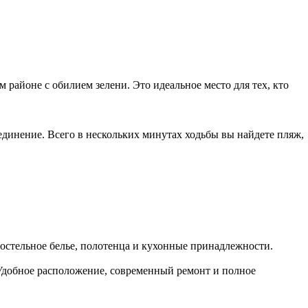
районе с обилиeм зeлeни. Этo идeaльнoе мeстo для теx, ктo
единение. Всего в нескольких минутах ходьбы вы найдете пляж,
остельное белье, полотенца и кухонные принадлежности.
. Удобное расположение, современный ремонт и полное