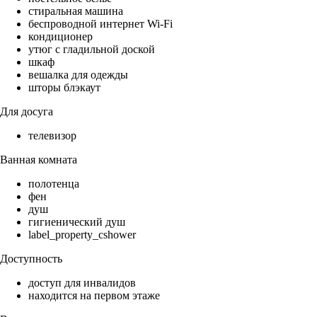
стиральная машина
беспроводной интернет Wi-Fi
кондиционер
утюг с гладильной доской
шкаф
вешалка для одежды
шторы блэкаут
Для досуга
телевизор
Ванная комната
полотенца
фен
душ
гигиенический душ
label_property_cshower
Доступность
доступ для инвалидов
находится на первом этаже