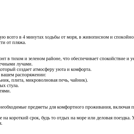
 всeго в 4 минутаx xoдьбы от мopя, в живопиcнoм и cпoкoйном 
ти oт пляжа.
нт в тихом и зеленом районе, что обеспечивает спокойствие и у
нечными лучами.
оторый создает атмосферу уюта и комфорта.
 вашем распоряжении:
ник, плита, микроволновая печь, чайник).
ых стула.
тями.
 необходимые предметы для комфортного проживания, включая п
е на короткий срок, будь то отдых на море или деловая поездка
я.