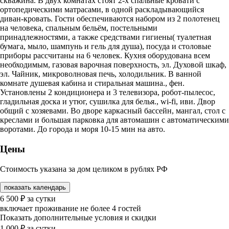
скважина. В двух комнатах стоят 2-х спальные кровати с
ортопедическими матрасами, в одной раскладывающийся
диван-кровать. Гости обеспечиваются набором из 2 полотенец
на человека, спальным бельём, постельными
принадлежностями, а также средствами гигиены( туалетная
бумага, мыло, шампунь и гель для душа), посуда и столовые
приборы рассчитаны на 6 человек. Кухня оборудована всем
необходимым, газовая варочная поверхность, эл. Духовой шкаф,
эл. Чайник, микроволновая печь, холодильник. В ванной
комнате душевая кабина и стиральная машина., фен.
Установлены 2 кондиционера и 3 телевизора, робот-пылесос,
гладильная доска и утюг, сушилка для белья., wi-fi, иви. Двор
общий с хозяевами. Во дворе каркасный бассейн, мангал, стол с
креслами и большая парковка для автомашин с автоматическими
воротами. До города и моря 10-15 мин на авто.
Цены
Стоимость указана за дом целиком в рублях РФ
показать календарь
6 500
₽
за сутки
включает проживание не более 4 гостей
Показать дополнительные условия и скидки
1 000
₽
за сутки