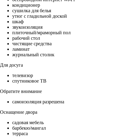
кондиционер
сушилка для белья
утюг с гладильной доской
шкаф
звукоизоляция
плиточный/мраморный пол
рабочий стол
чистящие средства
ламинат
журнальный столик
Для досуга
телевизор
спутниковое ТВ
Обратите внимание
самоизоляция разрешена
Оснащение двора
садовая мебель
барбекю/мангал
терраса