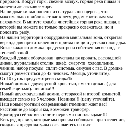
природой. Вокруг горы, свежий воздух, горная река пшада и
конечно же ласковое море.
Наши домики выполнены из натурального дерева, что
максимально приближает вас к лесу, рядом с которым мы
находимся. В минуте ходьбы чистейшая горная река пшада, в
которой вы можете не только прекрасно освежиться, но и
половить рыбу.
На нашей территории оборудована мангальная зона, открытая
веранда для приготовления и приема пищи и детская площадка.
Возле каждого домика предусмотрена собственная веранда с
теневой зоной.
Каждый домик оборудован: двуспальная кровать, раскладной
диван, журнальный столик, шкаф, смарт-тв, холодильник,
чайник, набор посуды, сплит-система, санузел с гвс. В домике
смогут разместиться до 4х человек. Месяца, уточняйте).
От 10 суток предусмотрена скидка%
Новый домик с двухярусной кроватью, вместо дивана( для
семей с детьми)- новинка!!!
Новый двухмодульный домик, с террасой и второй комнатой,
вмещает семью из 5 человек. Новинка!!! (цену уточняйте).
Наш новый уютный современный глэмпинг ждет вас!
Расстояние до моря 3 км, возможен трансфер.
Бронируя сейчас вы станете первыми постояльцами!!!
Есть ряд правил, которые мы просим соблюдать при заселении,
скидывая предоплату-вы соглашаетесь на них: