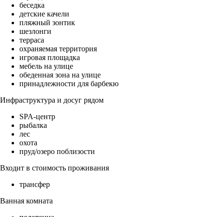
беседка
детские качели
пляжный зонтик
шезлонги
терраса
охраняемая территория
игровая площадка
мебель на улице
обеденная зона на улице
принадлежности для барбекю
Инфраструктура и досуг рядом
SPA-центр
рыбалка
лес
охота
пруд/озеро поблизости
Входит в стоимость проживания
трансфер
Ванная комната