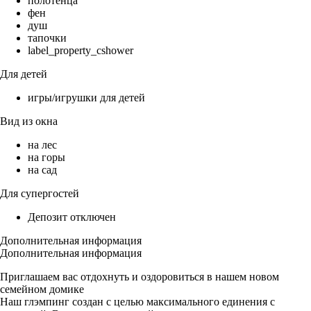
полотенца
фен
душ
тапочки
label_property_cshower
Для детей
игры/игрушки для детей
Вид из окна
на лес
на горы
на сад
Для супергостей
Депозит отключен
Дополнительная информация
Дополнительная информация
Приглашаем вас отдохнуть и оздоровиться в нашем новом
семейном домике
Наш глэмпинг создан с целью максимального единения с