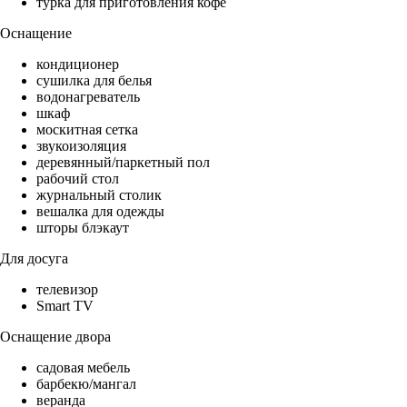
турка для приготовления кофе
Оснащение
кондиционер
сушилка для белья
водонагреватель
шкаф
москитная сетка
звукоизоляция
деревянный/паркетный пол
рабочий стол
журнальный столик
вешалка для одежды
шторы блэкаут
Для досуга
телевизор
Smart TV
Оснащение двора
садовая мебель
барбекю/мангал
веранда