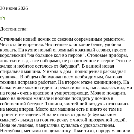
30 июня 2026
Достоинства:
Отличный новый домик со свежим современным ремонтом.
Чистота безупречная. Чистейшее хлопковое белье, удобная
кровать. На кухне новый огромный красивый сервиз, просто
королевский "на большое кол-во персон". Столовые приборы,
лопатки и т. д - все наборами, не разрозненное из серии "что не
жалко и небитое осталось от бабушки". В ванной новая
стиральная машина. У входа в дом - полноценная раскладная
сушилка. В общем оборудован всем необходимым, бытовая
техника исправно работает. На втором этаже кондиционер. На
балкончике можно сидеть и релаксировать, наслаждаясь видами
на горы - очень красиво и умиротворяюще. Можно пожарить
мясо на личном мангале и вообще посидеть у домика в
собственной беседке. Тишина, чистейший воздух - отоспались
на месяц вперед. Место для машины есть и никто ее там не
тронет и не заденет. В паре шагов от дома (в буквальном
смысле) - выход на горную речку с чистой прозрачной водой.
Вода не ледяная, я мерзлячка купалась с удовольствием.
Неглубоко, местами по щиколотку. Тоже тихо, народу мало или