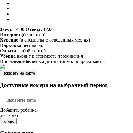
Заезд:
14:00
Отъезд:
12:00
Интернет
(бесплатно)
Курение
(в специально отведённых местах)
Парковка
бесплатно
Оплата
любой способ
Уборка
входит в стоимость проживания
Постельное бельё
входит в стоимость проживания
Показать на карте
Доступные номера на выбранный период
Выберите даты
Добавить ребёнка
Август 2026
Сентяб
до 17 лет
Готово
пн
вт
ср
чт
пт
сб
вс
пн
вт
ср
ч
1
2
1
2
3