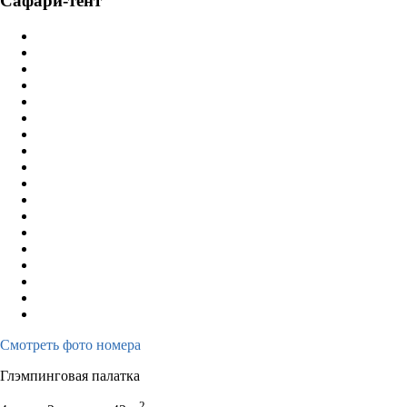
Сафари-тент
3
4
5
6
7
8
9
7
8
9
1
10
11
12
13
14
15
16
14
15
16
1
17
18
19
20
21
22
23
21
22
23
2
24
25
26
27
28
29
30
28
29
30
31
Смотреть фото номера
Глэмпинговая палатка
2