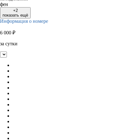
фен
+2
показать ещё
Информация о номере
6 000
₽
за сутки