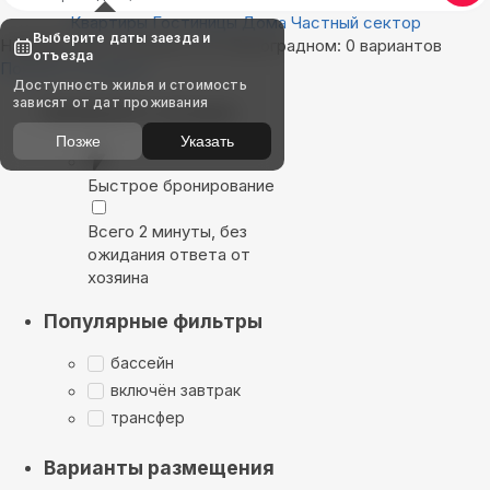
Квартиры
Гостиницы
Дома
Частный сектор
Выберите даты заезда и
Найдём, где остановиться в Виноградном: 0 вариантов
отъезда
Показать на карте
Доступность жилья и стоимость
зависят от дат проживания
Выбирайте лучшее
Позже
Указать
Быстрое бронирование
Всего 2 минуты, без
ожидания ответа от
хозяина
Популярные фильтры
бассейн
включён завтрак
трансфер
Варианты размещения