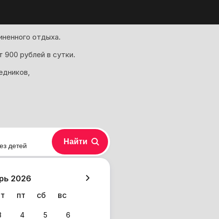
иненного отдыха.
 900 рублей в сутки.
едников,
Найти
ез детей
хазия
рь 2026
чт
пт
сб
вс
3
4
5
6