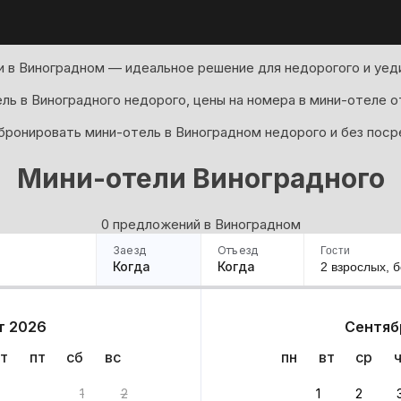
 в Виноградном — идеальное решение для недорогого и уед
ль в Виноградного недорого, цены на номера в мини-отеле от
бронировать мини-отель в Виноградном недорого и без поср
Мини-отели Виноградного
0 предложений в Виноградном
Заезд
Отъезд
Гости
Когда
Когда
2 взрослых,
б
ример
Санкт-Петербург
Москва
Сочи
Минск
Казань
Дагестан
Кисловодск
Аб
т 2026
Сентяб
Квартиры
Гостиницы
Дома
Частный сектор
т
пт
сб
вс
пн
вт
ср
риантов
1
2
1
2