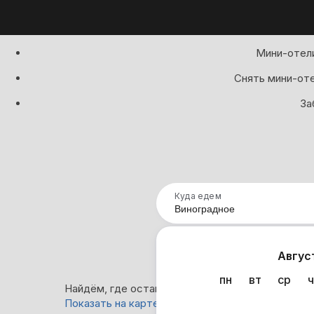
Мини-отели
Снять мини-оте
За
Куда едем
Нап
Авгус
пн
вт
ср
ч
Найдём, где остановиться в Виноградном: 0 ва
Показать на карте