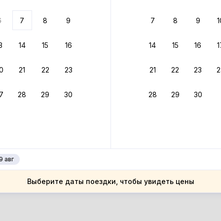
ариантов
6
7
8
9
7
8
9
1
 вариант из результатов поиска не соответствует заданным
росить фильтры
3
14
15
16
14
15
16
1
ссия
0
21
22
23
21
22
23
2
ссия
аснодарский край
7
28
29
30
28
29
30
аснодарский край
ноградное
ноградное
9 авг
Выберите даты поездки, чтобы увидеть цены