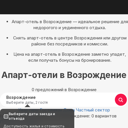
Апарт-отель в Возрождение — идеальное решение для
недорогого и уединенного отдыха.
Снять апарт-отель в центре Возрождения или другом
районе без посредников и комиссии.
Цена на апарт-отель в Возрождение заметно упадет,
если получать бонусы на бронирование.
Апарт-отели в Возрождение
0 предложений в Возрождение
Возрождение
Выберите даты, 2 гостя
Квартиры
Гостиницы
Дома
Частный сектор
Выберите даты заезда и
Найдём, где остановиться в Возрождение: 0 вариантов
отъезда
Показать на карте
Доступность жилья и стоимость