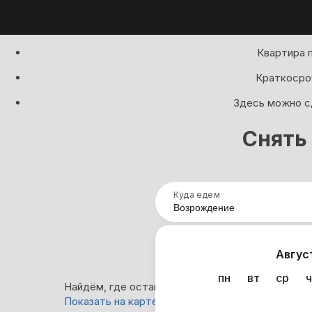
Квартира 
Краткосроч
Здесь можно сд
Снять
Куда едем
Нап
Авгус
пн
вт
ср
ч
Найдём, где остановиться в Возрождение: 0 ва
Показать на карте