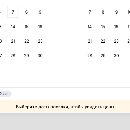
ариантов
6
7
8
9
7
8
9
1
 вариант из результатов поиска не соответствует заданным
росить фильтры
3
14
15
16
14
15
16
1
ссия
0
21
22
23
21
22
23
2
ссия
аснодарский край
7
28
29
30
28
29
30
аснодарский край
зрождение
зрождение
9 авг
Выберите даты поездки, чтобы увидеть цены