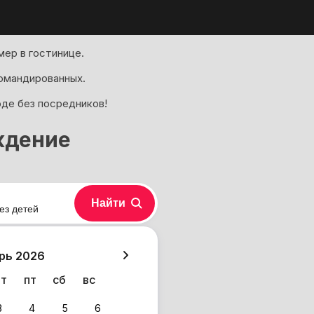
ер в гостинице.
омандированных.
оде без посредников!
ждение
Найти
ез детей
хазия
рь 2026
чт
пт
сб
вс
3
4
5
6