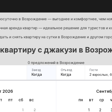
посуточно в Возрождение — выгоднее и комфортнее, чем ном
ная аренда квартир — идеальное решение для туристов и к
ать и снять квартиру на сутки в Возрождение и другом гор
 квартиру с джакузи в Возро
0 предложений в Возрождение
Заезд
Отъезд
Гости
Когда
Когда
2 взрослых,
б
ример
Санкт-Петербург
Москва
Сочи
Минск
Казань
Дагестан
Кисловодск
Аб
т 2026
Сентяб
Квартиры
Гостиницы
Дома
Частный сектор
т
пт
сб
вс
пн
вт
ср
риантов
1
2
1
2