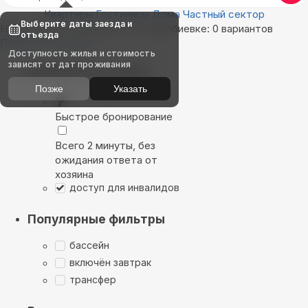
Квартиры
Гостиницы
Дома
Частный сектор
Выберите даты заезда и
Найдём, где остановиться в Адербиевке: 0 вариантов
отъезда
Показать на карте
Доступность жилья и стоимость
зависят от дат проживания
Выбирайте лучшее
Позже
Указать
Быстрое бронирование
Всего 2 минуты, без
ожидания ответа от
хозяина
доступ для инвалидов
Популярные фильтры
бассейн
включён завтрак
трансфер