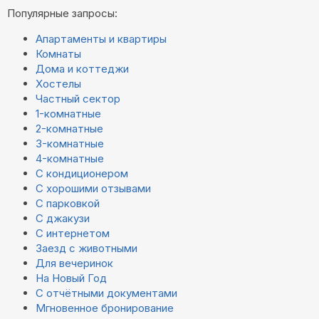
Популярные запросы:
Апартаменты и квартиры
Комнаты
Дома и коттеджи
Хостелы
Частный сектор
1-комнатные
2-комнатные
3-комнатные
4-комнатные
С кондиционером
С хорошими отзывами
С парковкой
С джакузи
С интернетом
Заезд с животными
Для вечеринок
На Новый Год
С отчётными документами
Мгновенное бронирование