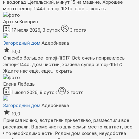
и водопад Цегельский, минут 15 на машине. Хорошее
место :emoji-1f44d::emoji-1f3fc:
ещё...
скрыть
Артем Кокорин
17 июля 2026, 3 суток
3 гостя
Загородный дом
Адербиевка
10,0
Спасибо большое :emoji-1f917: Всё очень понравилось
:emoji-1f44d: Дом чистый, хозяева супер :emoji-1f917:
Ждите нас ещё.
ещё...
скрыть
Елена Лебедь
1 июля 2026, 9 суток
2 гостя
Загородный дом
Адербиевка
10,0
Приехал ночью, встретили приветливо, разместили все
рассказали. В доме чисто для семьи место хватает, все
что необходимо есть. Рядом дом хозяев, неудобства