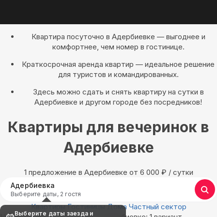
Квартира посуточно в Адербиевке — выгоднее и
комфортнее, чем номер в гостинице.
Краткосрочная аренда квартир — идеальное решение
для туристов и командированных.
Здесь можно сдать и снять квартиру на сутки в
Адербиевке и другом городе без посредников!
Квартиры для вечеринок в
Адербиевке
1 предложение в Адербиевке oт 6 000
₽
/ сутки
Адербиевка
Выберите даты, 2 гостя
Квартиры
Гостиницы
Дома
Частный сектор
Выберите даты заезда и
Найдём, где остановиться в Адербиевке: 1 вариант