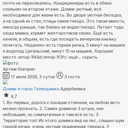
почти не пересекались. Кондиционеры есть в обеих
спальнях на втором этаже. Домик уютный, всё
необходимое для жизни есть. Во дворе уютная беседка,
а на одной из стен, птицы свили гнездо. Это такая милота,
никогда раньше, так близко не видел гнездо. Летает туда
сюда мамка, кормит желторотиков своих. Ещё есть
качеля, в общем, есть где посидеть вечерком книжку
почитать. Недалеко есть горная речка, 5 минут на машине
и водопад Цегельский, минут 15 на машине. Хорошее
место :emoji-1f44d::emoji-1f3fc:
ещё...
скрыть
Артем Кокорин
17 июля 2026, 3 суток
3 гостя
Домик в горах Геленджика
Адербиевка
9,7
1. Во-первых, дорога к локации отличная, на любом авто
можно проехать. 2. Самих домиков 3 штуки, они
небольшие, но симпатичные и там всё есть. 3.
Территория топ! Из этого домика вид на лес, слышно шум
горной речки, очень уютная уединенная терраса. У