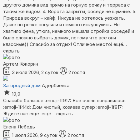
другого домика вид прямо на горную речку и терраса с
таким же видом. 4. Ворота закрыты, соседи не шумные. 5.
Природа вокруг – кайф. Никуда не хотелось уезжать.
Даже по речке погуляли и немного искупнулись. Не
хватило фена, утюга, немного мешала стройка соседей и
было сложно выбрать домик, потому что все они
классные)) Спасибо за отдых! Отличное место!
ещё...
скрыть
Артем Кокорин
3 июля 2026, 2 суток
2 гостя
Загородный дом
Адербиевка
10,0
Спасибо большое :emoji-1f917: Всё очень понравилось
:emoji-1f44d: Дом чистый, хозяева супер :emoji-1f917:
Ждите нас ещё.
ещё...
скрыть
Елена Лебедь
1 июля 2026, 9 суток
2 гостя