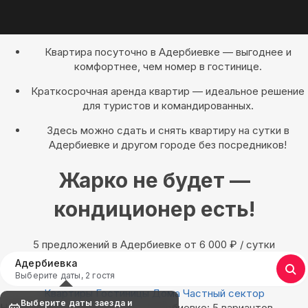
Квартира посуточно в Адербиевке — выгоднее и
комфортнее, чем номер в гостинице.
Краткосрочная аренда квартир — идеальное решение
для туристов и командированных.
Здесь можно сдать и снять квартиру на сутки в
Адербиевке и другом городе без посредников!
Жарко не будет —
кондиционер есть!
5 предложений в Адербиевке oт 6 000
₽
/ сутки
Адербиевка
Выберите даты, 2 гостя
Квартиры
Гостиницы
Дома
Частный сектор
Выберите даты заезда и
Найдём, где остановиться в Адербиевке: 5 вариантов