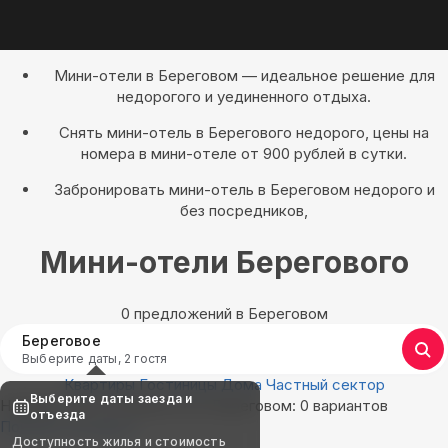
Мини-отели в Береговом — идеальное решение для
недорогого и уединенного отдыха.
Снять мини-отель в Берегового недорого, цены на
номера в мини-отеле от 900 рублей в сутки.
Забронировать мини-отель в Береговом недорого и
без посредников,
Мини-отели Берегового
0 предложений в Береговом
Береговое
Выберите даты, 2 гостя
Квартиры
Гостиницы
Дома
Частный сектор
Выберите даты заезда и
Найдём, где остановиться в Береговом: 0 вариантов
отъезда
Показать на карте
Доступность жилья и стоимость