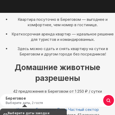
Квартира посуточно в Береговом — выгоднее и
комфортнее, чем номер в гостинице.
Краткосрочная аренда квартир — идеальное решение
для туристов и командированных.
Здесь можно сдать и снять квартиру на сутки в
Береговом и другом городе без посредников!
Домашние животные
разрешены
42 предложения в Береговом oт 1 250
₽
/ сутки
Береговое
Выберите даты, 2 гостя
Квартиры
Гостиницы
Дома
Частный сектор
Выберите даты заезда и
Найдём, где остановиться в Береговом: 42 варианта