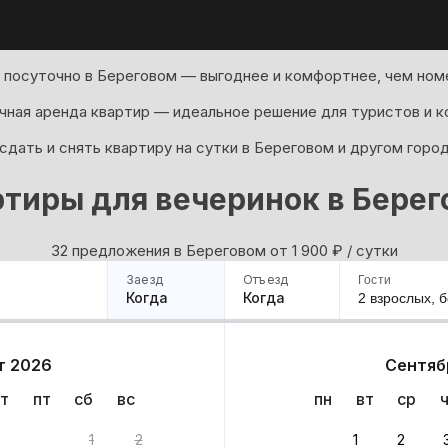
 посуточно в Береговом — выгоднее и комфортнее, чем номе
ная аренда квартир — идеальное решение для туристов и к
дать и снять квартиру на сутки в Береговом и другом горо
тиры для вечеринок в Бере
32 предложения в Береговом oт 1 900
₽
/ сутки
Заезд
Отъезд
Гости
Когда
Когда
2 взрослых,
б
ример
Санкт-Петербург
Москва
Сочи
Минск
Казань
Дагестан
Кисловодск
Аб
т 2026
Сентяб
Квартиры
Гостиницы
Дома
Частный сектор
т
пт
сб
вс
пн
вт
ср
анта
1
2
1
2