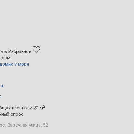
ь в Избранное
й дом
домик у моря
ти
я
2
бщая площадь: 20 м
нный спрос
ое, Заречная улица, 52