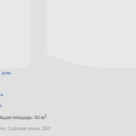
й дом
ти
я
2
бщая площадь: 50 м
е, Садовая улица, 2В/1