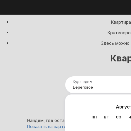
Квартира
Краткосроч
Здесь можно с
Квар
Куда едем
Нап
Авгус
пн
вт
ср
ч
Найдём, где остановиться в Береговом: 32 вари
Показать на карте