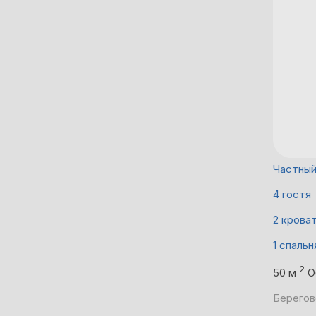
Частны
4 гостя
2 крова
1 спальн
2
50 м
О
Берегово