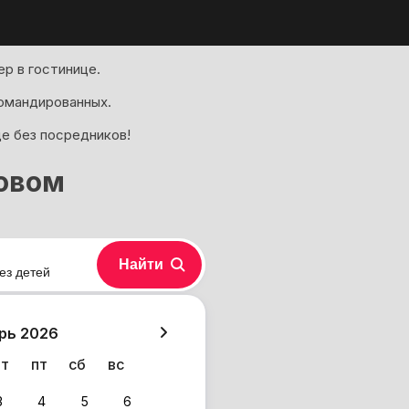
р в гостинице.
омандированных.
де без посредников!
говом
Найти
ез детей
хазия
рь 2026
чт
пт
сб
вс
3
4
5
6