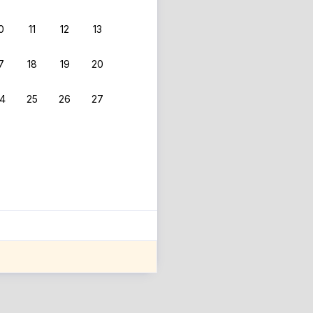
0
11
12
13
7
18
19
20
4
25
26
27
ле оценки проживания.