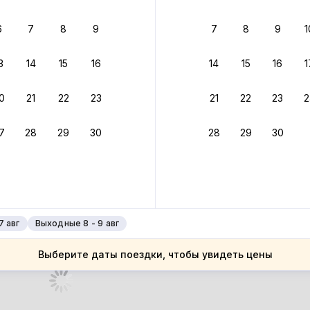
 до 30% за бронь
6
7
8
9
7
8
9
1
бонусами
ценки проживания
3
14
15
16
14
15
16
1
йте быстрое бронирование
0
21
22
23
21
22
23
2
ное подтверждение брони без ожидания ответа от хозяина
7
28
29
30
28
29
30
 до 4%
руйте до 31 августа 2026 — и получите кэшбэк бонусами пос
нее
7 авг
Выходные 8 - 9 авг
Выберите даты поездки, чтобы увидеть цены