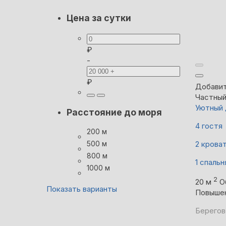
Цена за сутки
₽
-
₽
Добавит
Частны
Уютный 
Расстояние до моря
4 гостя
200 м
500 м
2 крова
800 м
1 спальн
1000 м
2
20 м
О
Показать варианты
Повыше
Берегов