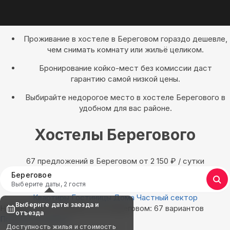
Проживание в хостеле в Береговом гораздо дешевле,
чем снимать комнату или жильё целиком.
Бронирование койко-мест без комиссии даст
гарантию самой низкой цены.
Выбирайте недорогое место в хостеле Берегового в
удобном для вас районе.
Хостелы Берегового
67 предложений в Береговом oт 2 150
₽
/ сутки
Береговое
Выберите даты, 2 гостя
Квартиры
Гостиницы
Дома
Частный сектор
Выберите даты заезда и
Найдём, где остановиться в Береговом: 67 вариантов
отъезда
Показать на карте
Доступность жилья и стоимость