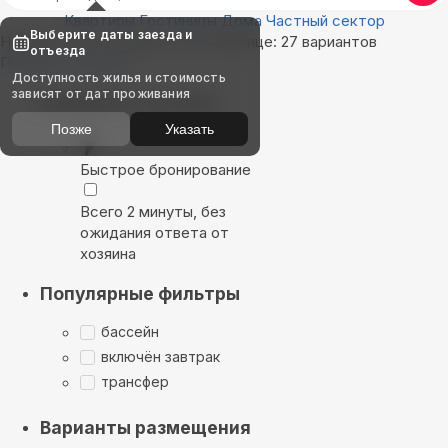
Квартиры
Гостиницы
Дома
Частный сектор
Выберите даты заезда и
Найдём, где остановиться в Кринице: 27 вариантов
отъезда
Показать на карте
Доступность жилья и стоимость
зависят от дат проживания
Выбирайте лучшее
Позже
Указать
Быстрое бронирование
Всего 2 минуты, без
ожидания ответа от
хозяина
Популярные фильтры
бассейн
включён завтрак
трансфер
Варианты размещения