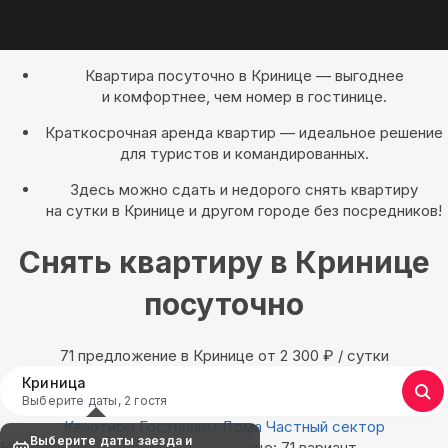
Квартира посуточно в Кринице — выгоднее
и комфортнее, чем номер в гостинице.
Краткосрочная аренда квартир — идеальное решение
для туристов и командированных.
Здесь можно сдать и недорого снять квартиру
на сутки в Кринице и другом городе без посредников!
Снять квартиру в Кринице
посуточно
71 предложение в Кринице oт 2 300
₽
/ сутки
Криница
Выберите даты, 2 гостя
Квартиры
Гостиницы
Дома
Частный сектор
Выберите даты заезда и
Найдём, где остановиться в Кринице: 71 вариант