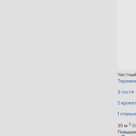
Частны
Теремок
3 гостя
2 крова
1 спальн
2
35 м
О
Повыше