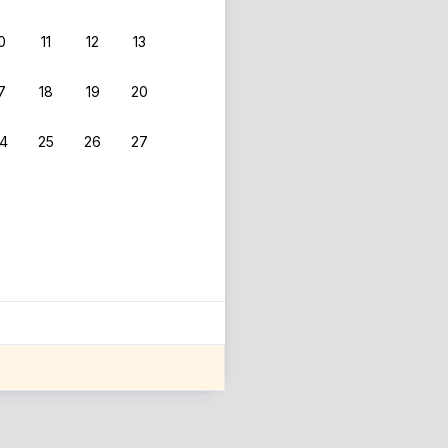
0
11
12
13
7
18
19
20
4
25
26
27
ле оценки проживания.