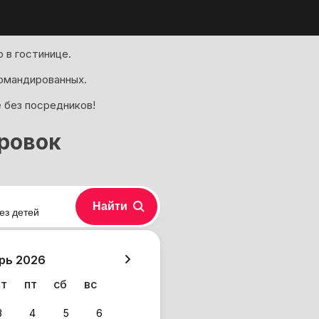
 в гостинице.
омандированных.
е без посредников!
ровок
Найти
ез детей
хазия
рь 2026
чт
пт
сб
вс
3
4
5
6