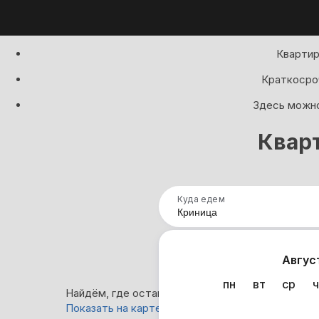
Квартир
Краткосроч
Здесь можно
Квар
Куда едем
Нап
Авгус
пн
вт
ср
ч
Найдём, где остановиться в Кринице: 56 вариан
Показать на карте