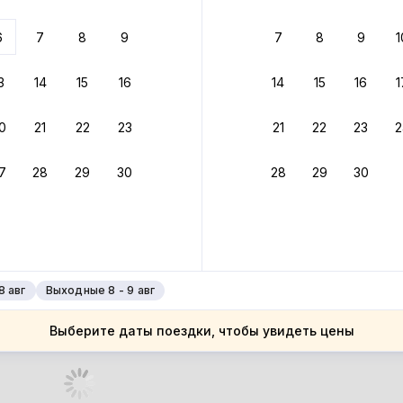
 до 30% за бронь
6
7
8
9
7
8
9
1
бонусами
ценки проживания
3
14
15
16
14
15
16
1
йте быстрое бронирование
0
21
22
23
21
22
23
2
ное подтверждение брони без ожидания ответа от хозяина
7
28
29
30
28
29
30
зяин
 до 4%
руйте до 31 августа 2026 — и получите кэшбэк бонусами пос
нее
8 авг
Выходные 8 - 9 авг
Выберите даты поездки, чтобы увидеть цены