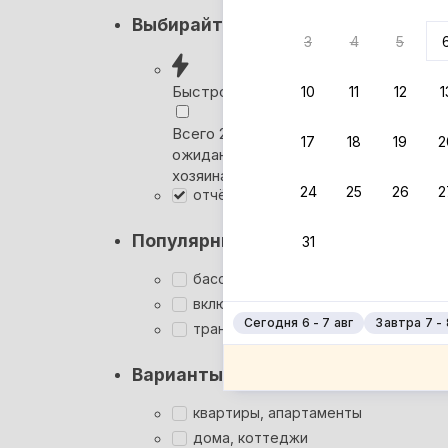
Кэшбэк
Выбирайте лучшее
3
4
5
Вернём 
после о
Быстрое бронирование
10
11
12
1
Выбира
Всего 2 минуты, без
17
18
19
2
ожидания ответа от
Мгновен
хозяина
24
25
26
2
отчётные документы
Суперхо
Кэшбэк
Популярные фильтры
31
Заброни
Подроб
бассейн
включён завтрак
Сегодня 6 - 7 авг
Завтра 7 - 
трансфер
Варианты размещения
квартиры, апартаменты
дома, коттеджи