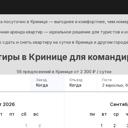
а посуточно в Кринице — выгоднее и комфортнее, чем номер
ная аренда квартир — идеальное решение для туристов и к
 сдать и снять квартиру на сутки в Кринице и другом город
тиры в Кринице для команди
56 предложений в Кринице oт 2 300
₽
/ сутки
Заезд
Отъезд
Гости
Когда
Когда
2 взрослых,
б
ример
Санкт-Петербург
Москва
Сочи
Минск
Казань
Дагестан
Кисловодск
Аб
т 2026
Сентяб
Квартиры
Гостиницы
Дома
Частный сектор
т
пт
сб
вс
пн
вт
ср
тов
1
2
1
2