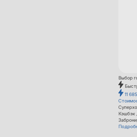
Выбор г
Быст
11 68
Стоимос
Суперхо
Кэшбэк
Заброни
Подроб