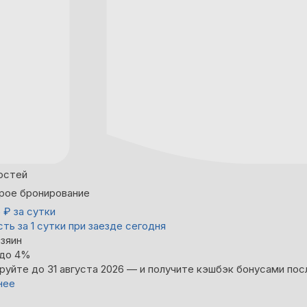
остей
рое бронирование
5
₽
за сутки
ть за 1 сутки при заезде сегодня
зяин
 до 4%
руйте до 31 августа 2026 — и получите кэшбэк бонусами пос
нее