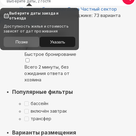
Выберите даты, 2 гостя
Квартиры
Гостиницы
Дома
Частный сектор
Выберите даты заезда и
Найдём, где остановиться в Геленджике: 73 варианта
отъезда
Показать на карте
Доступность жилья и стоимость
зависят от дат проживания
Выбирайте лучшее
Позже
Указать
Быстрое бронирование
Всего 2 минуты, без
ожидания ответа от
хозяина
Популярные фильтры
бассейн
включён завтрак
трансфер
Варианты размещения